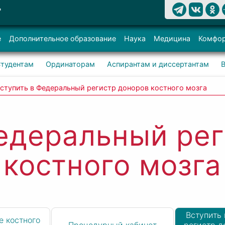
Т
е
Дополнительное образование
Наука
Медицина
Комфор
тудентам
Ординаторам
Аспирантам и диссертантам
ступить в Федеральный регистр доноров костного мозга
едеральный ре
костного мозга
Вступить
е костного