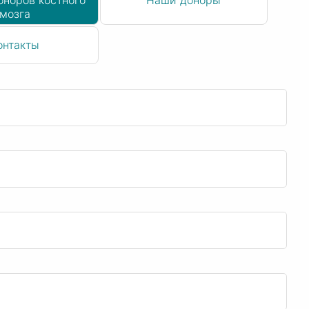
оноров костного
Наши доноры
мозга
онтакты