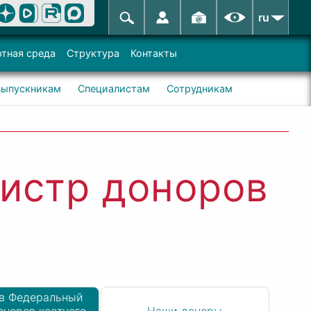
ru
тная среда
Структура
Контакты
Выпускникам
Специалистам
Сотрудникам
гистр доноров
 в Федеральный