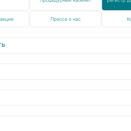
Процедурный кабинет
регистр д
а
 акции
Пресса о нас
К
ть