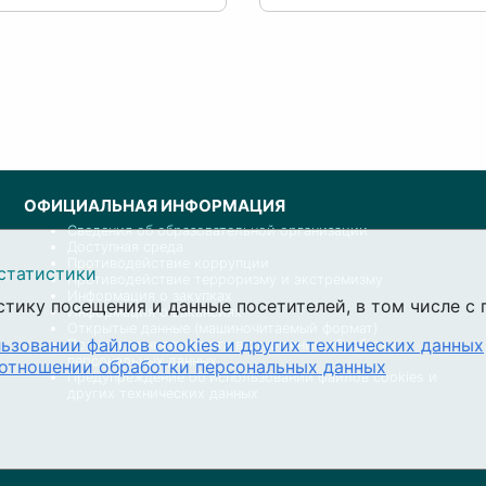
ОФИЦИАЛЬНАЯ ИНФОРМАЦИЯ
Сведения об образовательной организации
Доступная среда
Противодействие коррупции
статистики
Противодействие терроризму и экстремизму
Информация о закупках
стику посещения и данные посетителей, в том числе 
Информация о вакансиях
Открытые данные (машиночитаемый формат)
ьзовании файлов cookies и других технических данных
Политика университета в отношении обработки
персональных данных
 отношении обработки персональных данных
Предупреждение об использовании файлов cookies и
других технических данных