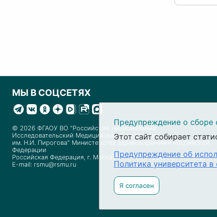
МЫ В СОЦСЕТЯХ
Предупреждение о сборе 
© 2026 ФГАОУ ВО "Российский Национальный
Этот сайт собирает стати
Исследовательский Медицинский Университет
им. Н.И. Пирогова" Министерства здравоохранения Российской
Федерации
Предупреждение об испол
Российская Федерация, г. Москва 117513, ул. Островитянова д. 1
Политика университета в
E-mail: rsmu@rsmu.ru
Я согласен