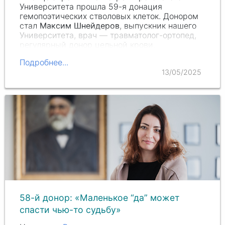
Университета прошла 59-я донация
гемопоэтических стволовых клеток. Донором
стал
Максим Шнейдеров
, выпускник нашего
Университета, врач — травматолог-ортопед,
регулярный донор цельной крови.
Подробнее...
13/05/2025
58-й донор: «Маленькое “да” может
спасти чью-то судьбу»