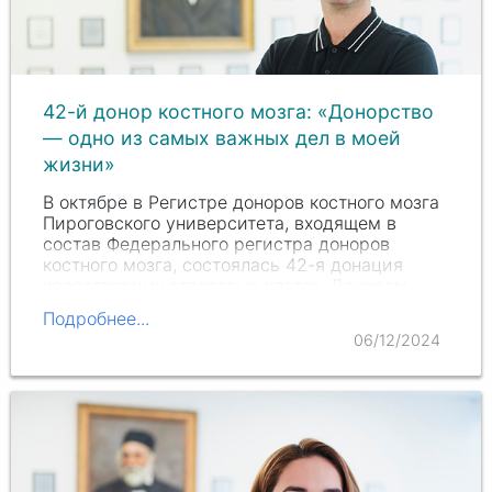
42-й донор костного мозга: «Донорство
— одно из самых важных дел в моей
жизни»
В октябре в Регистре доноров костного мозга
Пироговского университета, входящем в
состав Федерального регистра доноров
костного мозга, состоялась 42-я донация
кроветворных стволовых клеток. Донором
стал
Андрей Яковлев
.
Подробнее...
06/12/2024