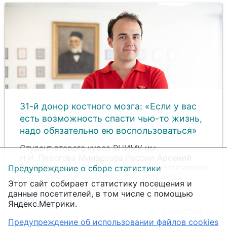
31-й донор костного мозга: «Если у вас
есть возможность спасти чью-то жизнь,
надо обязательно ею воспользоваться»
Студент второго курса РНИМУ им.
Н.И. Пирогова
Минздрава России
Арсений
Викторов
стал 31-м донором гемопоэтических
Предупреждение о сборе статистики
стволовых клеток из Регистра доноров
Этот сайт собирает статистику посещения и
костного мозга Университета.
данные посетителей, в том числе с помощью
Подробнее...
Яндекс.Метрики.
04/07/2024
Предупреждение об использовании файлов cookies