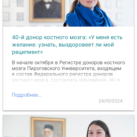
40-й донор костного мозга: «У меня есть
желание: узнать, выздоровеет ли мой
реципиент»
В начале октября в Регистре доноров костного
мозга Пироговского Университета, входящем
в состав Федерального регистра доноров
костного мозга, состоялась юбилейная, 40-я
донация кроветворных стволовых клеток.
Донором стала
Валерия Кудряшова
.
Подробнее...
24/10/2024