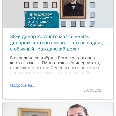
38-й донор костного мозга: «Быть
донором костного мозга – это не подвиг,
а обычный гражданский долг»
В середине сентября в Регистре доноров
костного мозга Пироговского Университета,
входящем в состав Федерального регистра
доноров костного мозга, состоялась 38-я
донация гемопоэтических стволовых клеток.
Донором стала PR-менеджер Марина М.
Подробнее...
20/10/2024