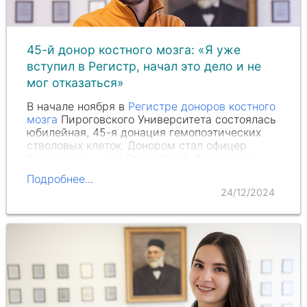
45-й донор костного мозга: «Я уже
вступил в Регистр, начал это дело и не
мог отказаться»
В начале ноября в
Регистре доноров костного
мозга
Пироговского Университета состоялась
юбилейная, 45-я донация гемопоэтических
стволовых клеток. Донором стал офицер
Вооруженных сил Российской Федерации
Андрей Киселев
.
Подробнее...
24/12/2024