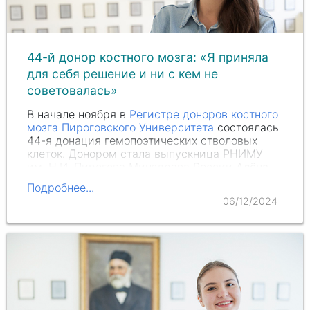
44-й донор костного мозга: «Я приняла
для себя решение и ни с кем не
советовалась»
В начале ноября в
Регистре доноров костного
мозга Пироговского Университета
состоялась
44-я донация гемопоэтических стволовых
клеток. Донором стала выпускница РНИМУ
им.
Н.И. Пирогова
Минздрава России
Алёна
Сычёва
.
Подробнее...
06/12/2024