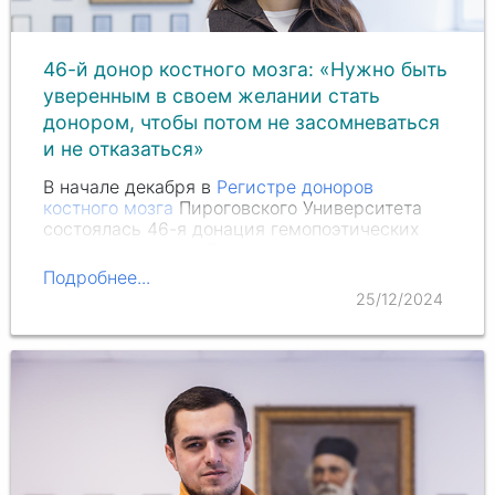
46-й донор костного мозга: «Нужно быть
уверенным в своем желании стать
донором, чтобы потом не засомневаться
и не отказаться»
В начале декабря в
Регистре доноров
костного мозга
Пироговского Университета
состоялась 46-я донация гемопоэтических
стволовых клеток. Донором стала юрист
Анастасия Амбарцумова
.
Подробнее...
25/12/2024