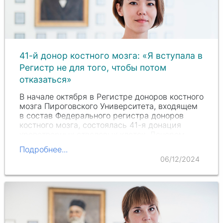
41-й донор костного мозга: «Я вступала в
Регистр не для того, чтобы потом
отказаться»
В начале октября в Регистре доноров костного
мозга Пироговского Университета, входящем
в состав Федерального регистра доноров
костного мозга, состоялась 41-я донация
кроветворных стволовых клеток. Донором
стала
Дарья Куандыкова
.
Подробнее...
06/12/2024