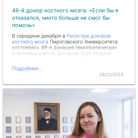
49-й донор костного мозга: «Если бы я
отказался, никто больше не смог бы
помочь»
В середине декабря в
Регистре доноров
костного мозга
Пироговского Университета
состоялась 49-я донация гемопоэтических
стволовых клеток. Донором стал студент
факультета фундаментальной физико-
химической инженерии МГУ им.
Подробнее...
М.В. Ломоносова
Акмаль Умаров
.
28/12/2024