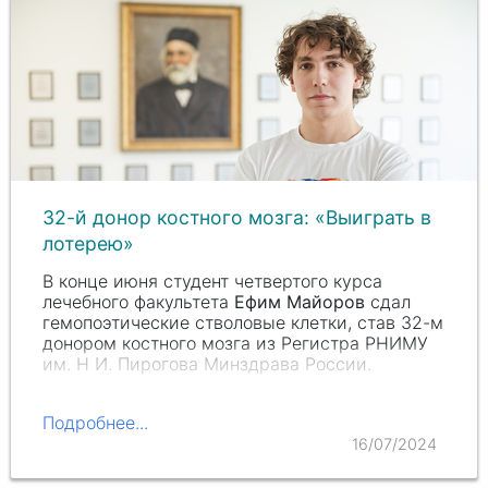
32-й донор костного мозга: «Выиграть в
лотерею»
В конце июня студент четвертого курса
лечебного факультета
Ефим Майоров
сдал
гемопоэтические стволовые клетки, став 32-м
донором костного мозга из Регистра РНИМУ
им.
Н И. П
ирогова Минздрава России.
Подробнее...
16/07/2024