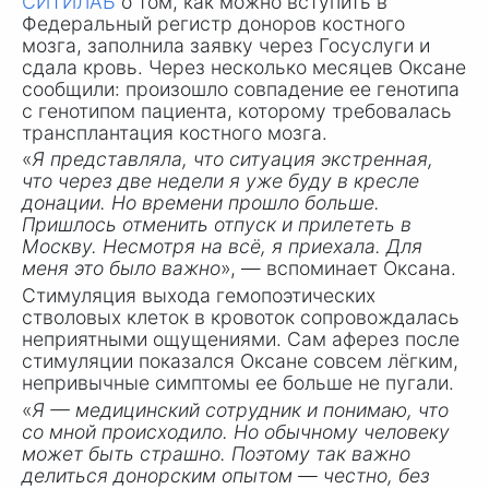
СИТИЛАБ
о том, как можно вступить в
Федеральный регистр доноров костного
мозга, заполнила заявку через Госуслуги и
сдала кровь. Через несколько месяцев Оксане
сообщили: произошло совпадение ее генотипа
с генотипом пациента, которому требовалась
трансплантация костного мозга.
«
Я представляла, что ситуация экстренная,
что через две недели я уже буду в кресле
донации. Но времени прошло больше.
Пришлось отменить отпуск и прилететь в
Москву. Несмотря на всё, я приехала. Для
меня это было важно
», — вспоминает Оксана.
Стимуляция выхода гемопоэтических
стволовых клеток в кровоток сопровождалась
неприятными ощущениями. Сам аферез после
стимуляции показался Оксане совсем лёгким,
непривычные симптомы ее больше не пугали.
«
Я — медицинский сотрудник и понимаю, что
со мной происходило. Но обычному человеку
может быть страшно. Поэтому так важно
делиться донорским опытом — честно, без