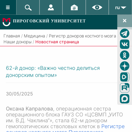
ru
ПИРОГОВСКИЙ УНИВЕРСИТЕТ
Главная
/
Медицина
/
Регистр доноров костного мозга
/
Наши доноры
/
Новостная страница
62-й донор: «Важно честно делиться
донорским опытом»
30/05/2025
Оксана Капралова
, операционная сестра
операционного блока ГАУЗ СО «ЦСВМП „УИТО
им. В.Д. Чаклина
“», стала 62-м донором
гемопоэтических стволовых клеток в
Регистре