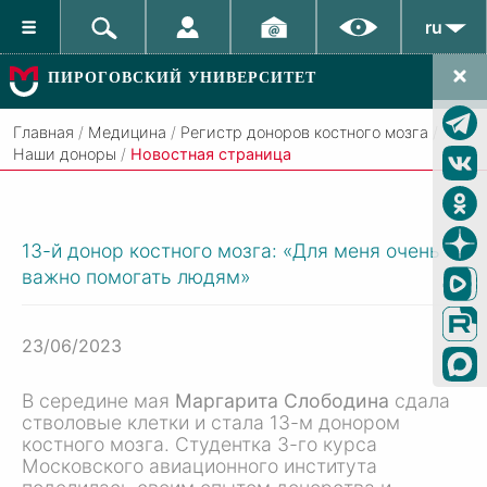
ru
ПИРОГОВСКИЙ УНИВЕРСИТЕТ
Главная
/
Медицина
/
Регистр доноров костного мозга
/
Наши доноры
/
Новостная страница
13-й донор костного мозга: «Для меня очень
важно помогать людям»
23/06/2023
В середине мая
Маргарита Слободина
сдала
стволовые клетки и стала 13-м донором
костного мозга. Студентка 3-го курса
Московского авиационного института