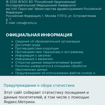
© 2026 ФГАОУ ВО "Российский Национальный
Исследовательский Медицинский Университет
им. Н.И. Пирогова" Министерства здравоохранения Российской
Федерации
Российская Федерация, г. Москва 117513, ул. Островитянова
д. 1
E-mail: rsmu@rsmu.ru
ОФИЦИАЛЬНАЯ ИНФОРМАЦИЯ
Сведения об образовательной организации
Доступная среда
Противодействие коррупции
Противодействие терроризму и экстремизму
Информация о закупках
Информация о вакансиях
Открытые данные (машиночитаемый формат)
Политика университета в отношении обработки
персональных данных
Предупреждение об использовании файлов cookies и
других технических данных
Предупреждение о сборе статистики
ОБРАТНАЯ СВЯЗЬ
Этот сайт собирает статистику посещения и
Приемная комиссия
данные посетителей, в том числе с помощью
Пресс-служба
Яндекс.Метрики.
Отдел документационного обеспечения