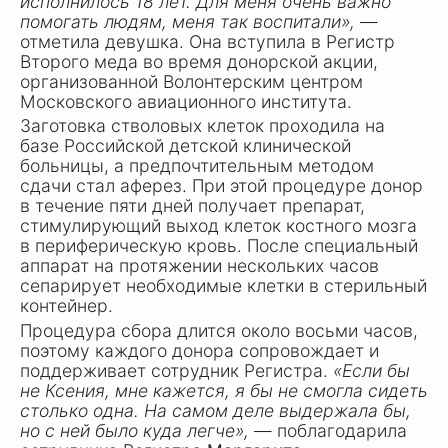
исполнилось 18 лет. Для меня очень важно
помогать людям, меня так воспитали»,
—
отметила девушка. Она вступила в Регистр
Второго меда во время донорской акции,
организованной Волонтерским центром
Московского авиационного института.
Заготовка стволовых клеток проходила на
базе Российской детской клинической
больницы, а предпочтительным методом
сдачи стал аферез. При этой процедуре донор
в течение пяти дней получает препарат,
стимулирующий выход клеток костного мозга
в периферическую кровь. После специальный
аппарат на протяжении нескольких часов
сепарирует необходимые клетки в стерильный
контейнер.
Процедура сбора длится около восьми часов,
поэтому каждого донора сопровождает и
поддерживает сотрудник Регистра.
«Если бы
не Ксения, мне кажется, я бы не смогла сидеть
столько одна. На самом деле выдержала бы,
но с ней было куда легче»,
— поблагодарила